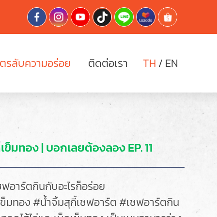
ูตรลับความอร่อย
ติดต่อเรา
TH
/
EN
็ดเข็มทอง | บอกเลยต้องลอง EP. 11
#เชฟอาร์ตกินกับอะไรก็อร่อย
ข็มทอง #น้ำจิ้มสุกี้เชฟอาร์ต​​ #เชฟอาร์ตกิน