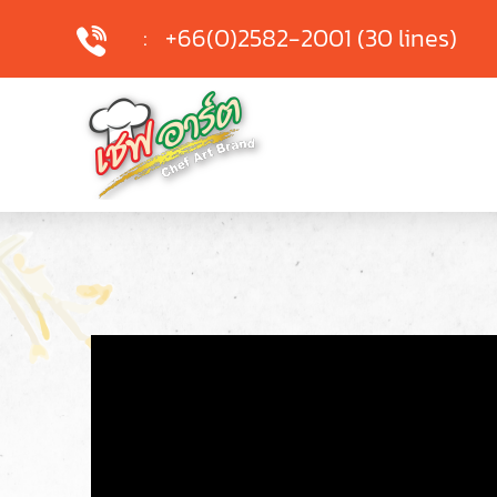
:
+66(0)2582-2001 (30 lines)